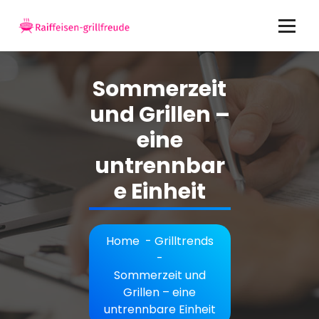
Skip
to
content
Raiffeisen-Grillfreude.de – delikate Ideen für gesellige Grill-Events
Sommerzeit
und Grillen –
eine
untrennbar
e Einheit
Home
-
Grilltrends
-
Sommerzeit und
Grillen – eine
untrennbare Einheit