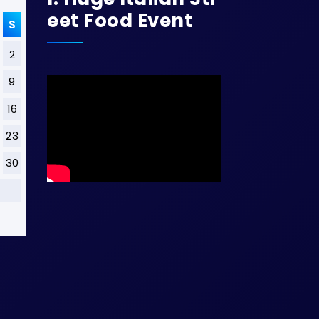
Eet Food Event
S
2
9
16
23
30