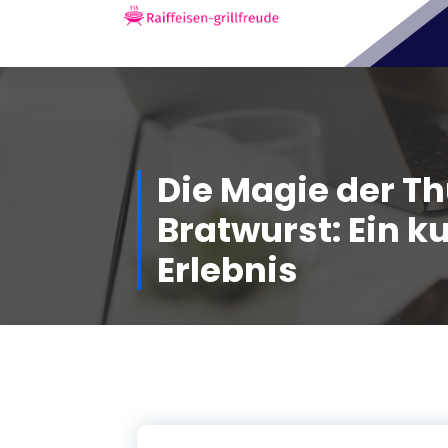
Skip
to
Raiffeisen-Grillfreude.de –
delikate Ideen für gesellige
content
Grill-Events
Die Magie der T
Bratwurst: Ein k
Erlebnis