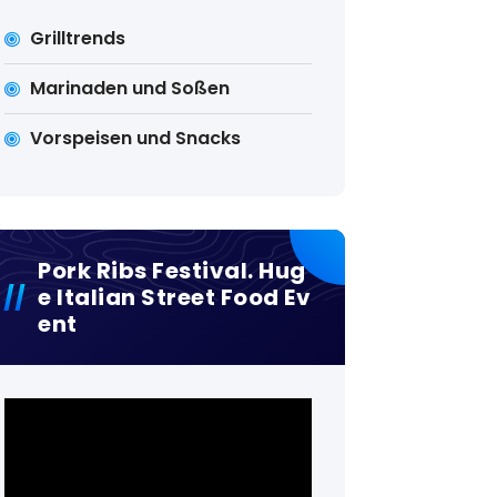
Grilltrends
Marinaden und Soßen
Vorspeisen und Snacks
Pork Ribs Festival. Hug
E Italian Street Food Ev
Ent